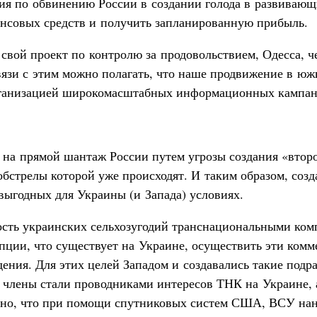
я по обвинению России в создании голода в развивающи
нсовых средств и получить запланированную прибыль.
 свой проект по контролю за продовольствием, Одесса, ч
связи с этим можно полагать, что наше продвижение в ю
рганизацией широкомасштабных информационных кампан
 на прямой шантаж России путем угрозы создания «втор
обстрелы которой уже происходят. И таким образом, со
выгодных для Украины (и Запада) условиях.
ость украинских сельхозугодий транснациональными ко
пции, что существует на Украине, осуществить эти ком
ения. Для этих целей Западом и создавались такие подра
х члены стали проводниками интересов ТНК на Украине,
ьно, что при помощи спутниковых систем США, ВСУ нанес