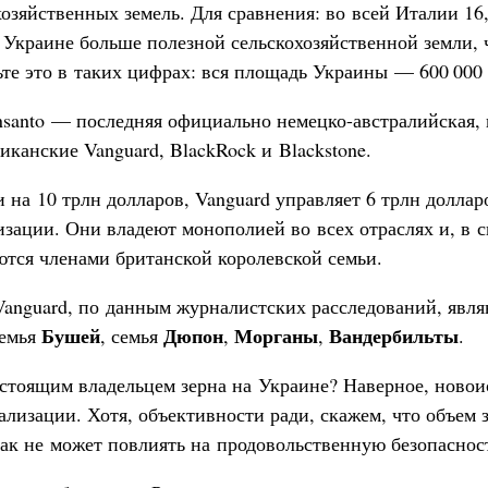
озяйственных земель. Для сравнения: во всей Италии 16,
 Украине больше полезной сельскохозяйственной земли, 
те это в таких цифрах: вся площадь Украины — 600 000 к
onsanto — последняя официально немецко-австралийская,
канские Vanguard, BlackRock и Blackstone.
а 10 трлн долларов, Vanguard управляет 6 трлн долларо
изации. Они владеют монополией во всех отраслях и, в 
ются членами британской королевской семьи.
anguard, по данным журналистских расследований, явл
Бушей
Дюпон
Морганы
Вандербильты
семья
, семья
,
,
.
настоящим владельцем зерна на Украине? Наверное, ново
ализации. Хотя, объективности ради, скажем, что объем 
ак не может повлиять на продовольственную безопасност