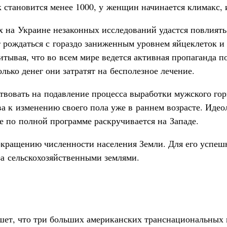
к становится менее 1000, у женщин начинается климакс, 
на Украине незаконных исследований удастся повлиять
ут рождаться с гораздо заниженным уровнем яйцеклеток и
итывая, что во всем мире ведется активная пропаганда п
олько денег они затратят на бесполезное лечение.
ствовать на подавление процесса выработки мужского гор
а к изменению своего пола уже в раннем возрасте. Идео
е по полной программе раскручивается на Западе.
окращению численности населения Земли. Для его успеш
за сельскохозяйственными землями.
ишет, что три больших американских транснациональных