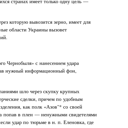
хся странах имеет только одну цель —
ерез которую вывозится зерно, имеет для
жные области Украины вызовет
ий.
ого Чернобыля» с нанесением удара
здав нужный информационный фон,
мпаниями шло через скупку крупных
мерческие сделки, причем по удобным
зделения, как полк «Азов"* со своей
 а попав в плен — ненужными свидетелями
ли удар по тюрьме в н. п. Еленовка, где