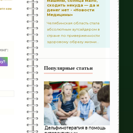
машины, солнца мало,
сходить некуда — да и
ите нам.
денег нет - «Новости
494
Гастроэнтерология
Медицины»
Челябинская область стала
8
Офтальмология
абсолютным аутсайдером в
стране по приверженности
4
Ортопедия
здоровому образу жизни...
411
инг:
Полость рта
ку?
541
Гинекология
Популярные статьи
596
Неворология
1
Ринология
1
Гепатология
336
Аллергология
218
Дерматология
Дельфинотерапия в помощь