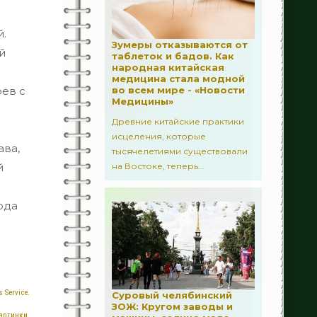
54
Когнитивные нарушения
й.
Зумеры отказываются от
89
Кровоизлияния
й
таблеток и бадов. Как
народная китайская
129
Медвебинар
медицина стала модной
оев с
во всем мире - «Новости
Медицины»
61
Осложнения
Древние китайские практики
исцеления, которые
309
Последствия
ава,
тысячелетиями существовали
й
на Востоке, теперь...
501
Профилактика
20
Реабилитация
ода
205
Спастичность
52
Уход
131
Факторы риска
 Service.
Суровый челябинский
ЗОЖ: Кругом заводы и
340
Картинки.
Отиатрия