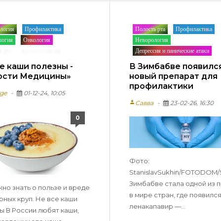
логия
Профилактика
Полость рта
Профилактика
/
/
/
/
логия
Онкология
Неворология
/
/
/
ь рта
Кровоизлияния
Депрессия и панические атаки
/
/
/
новление функции руки
Терапия
Онкология
Новости Медицин
/
/
е каши полезны -
В Зимбабве появилс
нения
Травматология
/
/
ости Медицины»
новый препарат для
ствия
/
профилактики
dge
01-12-24, 10:05
ия и панические атаки
/
person
Савва
23-02-26, 16:30
после инcульта
Медвебинар
/
/
ая эпиляция
/
0
и Медицины
Фото:
StanislavSukhin/FOTODOM/
Зимбабве стала одной из 
жно знать о пользе и вреде
в мире стран, где появилс
рных круп. Не все каши
ленакапавир —...
ы В России любят каши,