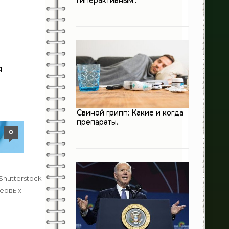
гиперактивным..
44
Диетология
Инфекционные заболевания
451
321
Кардиология
ы
я
13
Неврология
632
Онкология
Свиной грипп: Какие и когда
0
Оториноларингология
препараты..
0
198
Педиатрия
3
Пульмонология
194
Shutterstock
Психиатрия
первых
28
Психология
я
3
Ревматология