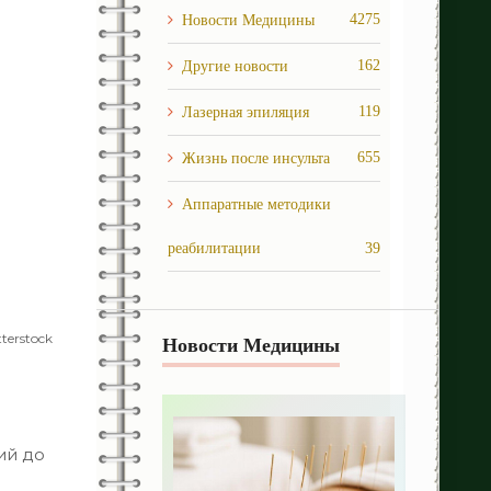
4275
Новости Медицины
162
Другие новости
119
Лазерная эпиляция
655
Жизнь после инcульта
Аппаратные методики
реабилитации
39
Восстановление функции
terstock
руки
238
Новости Медицины
1
Восстановление ходьбы
Депрессия и панические
ий до
атаки
251