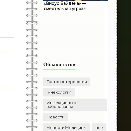
«Вирус Байдена» —
215
Стоматология
смертельная угроза..
406
Терапия
124
Травматология
8
Урология
1
Флебология
Облако тэгов
16
Эндокринология
236
Хирургия
Гастроэнтерология
Гинекология
Инфекционные
заболевания
Новости
Новости Медицины
все