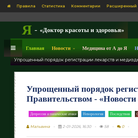
Правила
Статистика
Комментарии
Расширенный 
Я
-
«Доктор красоты и здоровья»
Главная
Новости
Медицина от А до Я
Н
Упрощенный порядок регистрации лекарств и медизд
Упрощенный порядок регист
Правительством - «Новост
Депрессия и панические атаки
Неворология
Последствия
/
/
/
Мальвина
2-01-2026, 16:30
58
0