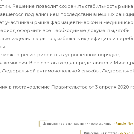
тин. Решение позволит сохранить стабильность рынка
завшегося под влиянием последствий внешних санкци
ет участникам рынка фармацевтической и медицинско
период оформить все необходимые документы, чтобы
ие изделия на рынок, избежать их дефицита и переб
цы.
е можно регистрировать в упрощенном порядке,
комиссия. В ее состав входят представители Минздр
, Федеральной антимонопольной службы, Федерально
я в постановление Правительства от 3 апреля 2020 г
Цитирование статьи, картинки - фото скриншот -
Rambler News
Иллюстрация к статье -
Яндекс. 