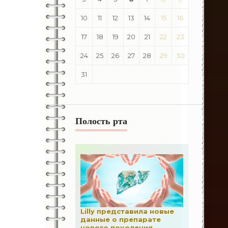
10
11
12
13
14
15
16
17
18
19
20
21
22
23
24
25
26
27
28
29
30
31
Полость рта
Lilly представила новые
данные о препарате
нового поколения