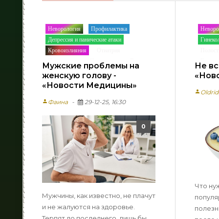
Неворология
Профилактика
Неворо
/
/
Депрессия и панические атаки
Гинеко
/
Кровоизлияния
Отиатрия
Полост
/
/
Последствия
Полость рта
Терапия
Восста
/
/
/
Мужские проблемы на
Не вс
Урология
Спастичность
Онкология
Ослож
/
/
/
женскую голову -
«Нов
Восстановление функции руки
Послед
«Новости Медицины»
/
/
person
Oldri
Жизнь после инcульта
Депресс
/
person
Фаина
29-12-25, 16:30
Новости Медицины
Жизнь 
Лазерн
Новост
0
Что ну
Мужчины, как известно, не плачут
популя
и не жалуются на здоровье.
полезн
Терпят до последнего, лишь бы