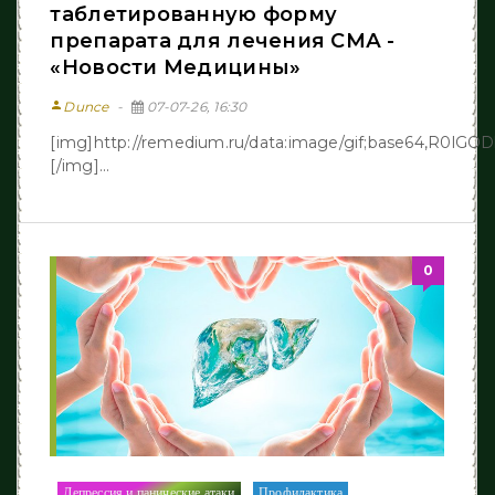
таблетированную форму
препарата для лечения СМА -
«Новости Медицины»
person
Dunce
07-07-26, 16:30
[img]http://remedium.ru/dаta:image/gif;base64,R
[/img]...
0
Депрессия и панические атаки
Профилактика