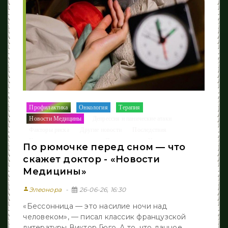
Профилактика
Онкология
Терапия
/
/
/
Новости Медицины
Депрессия и панические атаки
/
/
Факторы риска
Другие новости
Последствия
/
/
/
Когнитивные нарушения
Полость рта
Неврология
/
/
По рюмочке перед сном — что
скажет доктор - «Новости
Медицины»
person
Элеонора
26-06-26, 16:30
«Бессонница — это насилие ночи над
человеком», — писал классик французской
литературы Виктор Гюго. А то, что данное