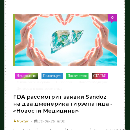
0
Неворология
Полость рта
Последствия
СТАТЬИ
/
/
/
/
Жизнь после инcульта
Онкология
Новости Медицины
/
/
/
Депрессия и панические атаки
FDA рассмотрит заявки Sandoz
на два дженерика тирзепатида -
«Новости Медицины»
person
Porter
30-06-26, 16:30