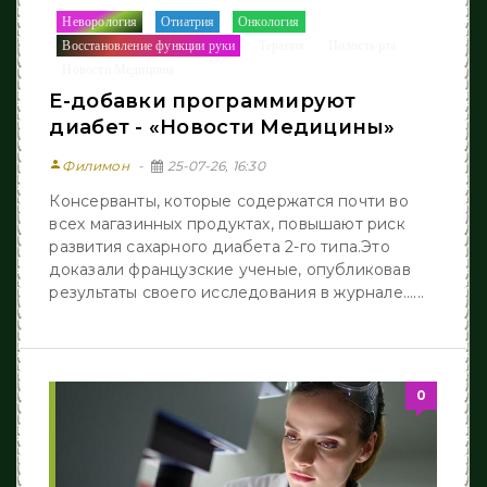
Неворология
Отиатрия
Онкология
/
/
/
Восстановление функции руки
Терапия
Полость рта
/
/
/
Новости Медицины
Е-добавки программируют
диабет - «Новости Медицины»
person
Филимон
25-07-26, 16:30
Консерванты, которые содержатся почти во
всех магазинных продуктах, повышают риск
развития сахарного диабета 2-го типа.Это
доказали французские ученые, опубликовав
результаты своего исследования в журнале......
0