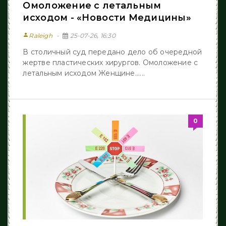
/
/
/
Омоложение с летальным
Медицина от А до Я
Лазерная эпиляция
/
/
исходом - «Новости Медицины»
Аппаратные методики реабилитации
/
Восстановление функции руки
Жизнь после инcульта
/
/
person
Raleigh
25-07-26, 16:30
Новости Медицины
В столичный суд передано дело об очередной
жертве пластических хирургов. Омоложение с
летальным исходом Женщине......
0