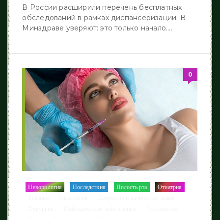
В России расширили перечень бесплатных
обследований в рамках диспансеризации. В
Минздраве уверяют: это только начало....
0
Неворология
Последствия
Полость рта
Отиатрия
/
/
/
/
Терапия
Онкология
Депрессия и панические атаки
/
/
/
Хирургия
Инфекционные заболевания
Осложнения
/
/
/
Уход
Спастичность
Профилактика