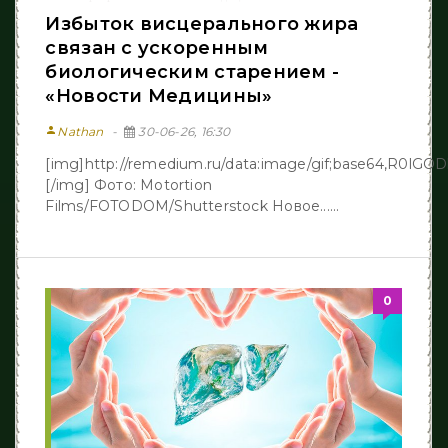
Избыток висцерального жира
связан с ускоренным
биологическим старением -
«Новости Медицины»
person
Nathan
30-06-26, 16:30
[img]http://remedium.ru/dаta:image/gif;base64,R
[/img] Фото: Motortion
Films/FOTODOM/Shutterstock Новое......
0