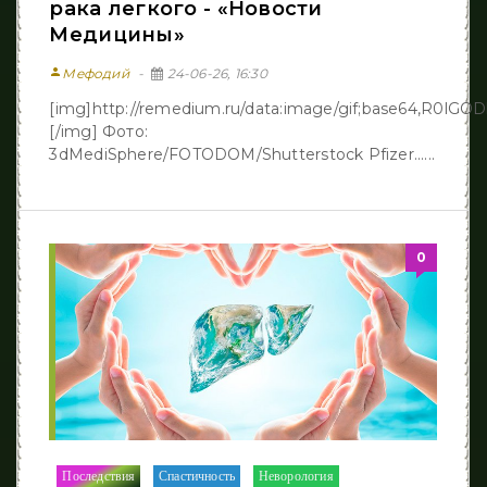
рака легкого - «Новости
Медицины»
person
Мефодий
24-06-26, 16:30
[img]http://remedium.ru/dаta:image/gif;base64,R
[/img] Фото:
3dMediSphere/FOTODOM/Shutterstock Pfizer......
0
Последствия
Спастичность
Неворология
/
/
/