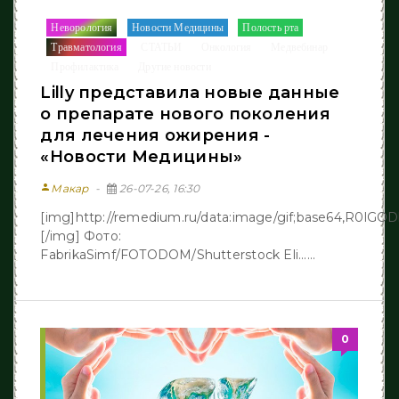
Неворология
Новости Медицины
Полость рта
/
/
/
Травматология
СТАТЬИ
Онкология
Медвебинар
/
/
/
/
Профилактика
Другие новости
/
Lilly представила новые данные
о препарате нового поколения
для лечения ожирения -
«Новости Медицины»
person
Макар
26-07-26, 16:30
[img]http://remedium.ru/dаta:image/gif;base64,R
[/img] Фото:
FabrikaSimf/FOTODOM/Shutterstock Eli......
0