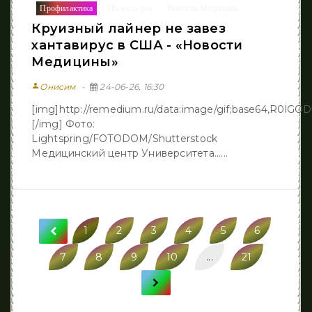
Профилактика
Полость рта
Новости Медицины
/
/
Круизный лайнер не завез
хантавирус в США - «Новости
Медицины»
person
Онисим
24-06-26, 16:30
[img]http://remedium.ru/dаta:image/gif;base64,R
[/img] Фото:
Lightspring/FOTODOM/Shutterstock
Медицинский центр Университета......
1
2
3
4
5
6
7
8
9
10
...
21