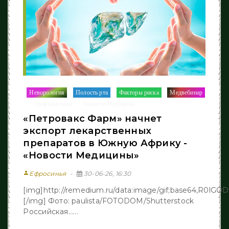
Неворология
Полость рта
Факторы риска
Медвебинар
/
/
/
Профилактика
Новости Медицины
/
/
«Петровакс Фарм» начнет
экспорт лекарственных
препаратов в Южную Африку -
«Новости Медицины»
person
Ефросинья
30-06-26, 16:30
[img]http://remedium.ru/dаta:image/gif;base64,R
[/img] Фото: paulista/FOTODOM/Shutterstock
Российская......