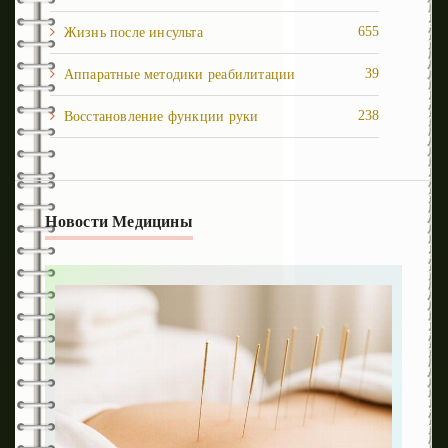
655
Жизнь после инcульта
39
Аппаратные методики реабилитации
238
Восстановление функции руки
1
Восстановление ходьбы
251
Депрессия и панические атаки
Новости Медицины
54
Когнитивные нарушения
89
Кровоизлияния
129
Медвебинар
61
Осложнения
309
Последствия