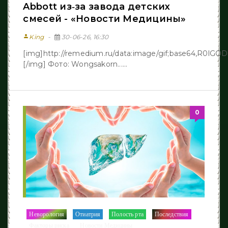
Abbott из‑за завода детских
смесей - «Новости Медицины»
person
King
30-06-26, 16:30
[img]http://remedium.ru/dаta:image/gif;base64,R
[/img] Фото: Wongsakorn......
0
Неворология
Отиатрия
Полость рта
Последствия
/
/
/
/
Факторы риска
Новости Медицины
/