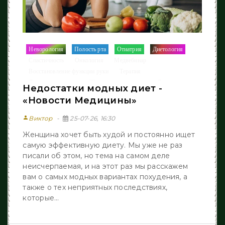
Неворология
Полость рта
Отиатрия
Диетология
/
/
/
/
Спастичность
Онкология
Медвебинар
/
/
/
Восстановление функции руки
Терапия
/
/
Лазерная эпиляция
Жизнь после инcульта
Другие новости
/
/
Недостатки модных диет -
СТАТЬИ
Новости Медицины
/
/
«Новости Медицины»
person
Виктор
25-07-26, 16:30
Женщина хочет быть худой и постоянно ищет
самую эффективную диету. Мы уже не раз
писали об этом, но тема на самом деле
неисчерпаемая, и на этот раз мы расскажем
вам о самых модных вариантах похудения, а
также о тех неприятных последствиях,
которые...