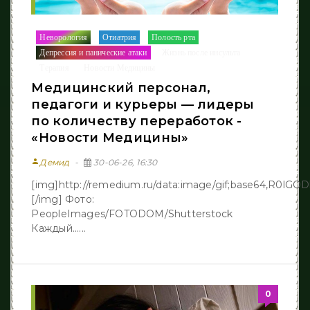
Неворология
Отиатрия
Полость рта
/
/
/
Депрессия и панические атаки
Жизнь после инcульта
/
/
Терапия
Новости Медицины
/
Медицинский персонал,
педагоги и курьеры — лидеры
по количеству переработок -
«Новости Медицины»
person
Демид
30-06-26, 16:30
[img]http://remedium.ru/dаta:image/gif;base64,R
[/img] Фото:
PeopleImages/FOTODOM/Shutterstock
Каждый......
0