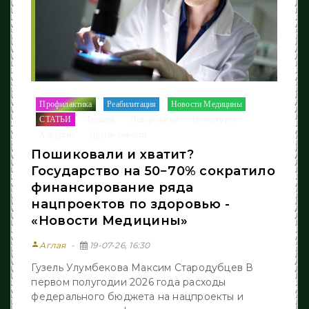
Профилактика
Реабилитация
Новости Медицины
/
/
/
СТАТЬИ
Терапия
Неворология
Полость рта
/
/
/
/
Хирургия
Другие новости
/
Пошиковали и хватит?
Государство на 50−70% сократило
финансирование ряда
нацпроектов по здоровью -
«Новости Медицины»
person
Аглая
19-07-26, 16:30
Гузель Улумбекова Максим Стародубцев В
первом полугодии 2026 года расходы
федерального бюджета на нацпроекты и