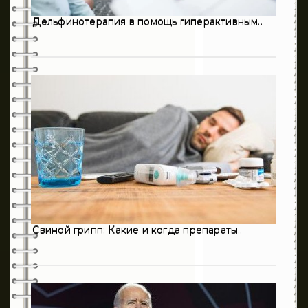
Дельфинотерапия в помощь гиперактивным..
198
Педиатрия
3
Пульмонология
194
Психиатрия
28
Психология
3
Ревматология
215
Стоматология
406
Терапия
124
Травматология
Свиной грипп: Какие и когда препараты..
8
Урология
1
Флебология