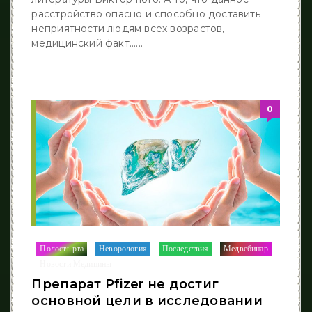
расстройство опасно и способно доставить
неприятности людям всех возрастов, —
медицинский факт......
0
Полость рта
Неворология
Последствия
Медвебинар
/
/
/
/
Новости Медицины
Препарат Pfizer не достиг
основной цели в исследовании