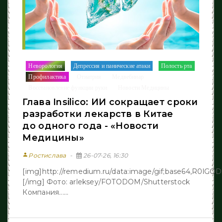
Неворология
Депрессия и панические атаки
Полость рта
/
/
/
Профилактика
Отиатрия
Медвебинар
/
/
/
Восстановление функции руки
Новости Медицины
/
Глава Insilico: ИИ сокращает сроки
разработки лекарств в Китае
до одного года - «Новости
Медицины»
person
Ростислава
26-07-26, 16:30
[img]http://remedium.ru/dаta:image/gif;base64,R
[/img] Фото: arleksey/FOTODOM/Shutterstock
Компания......