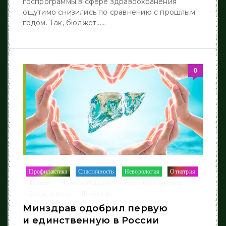
госпрограммы в сфере здравоохранения
ощутимо снизились по сравнению с прошлым
годом. Так, бюджет......
0
Профилактика
Спастичность
Неворология
Отиатрия
/
/
/
/
Терапия
Новости Медицины
Жизнь после инcульта
/
/
/
Другие новости
Полость рта
/
Минздрав одобрил первую
и единственную в России