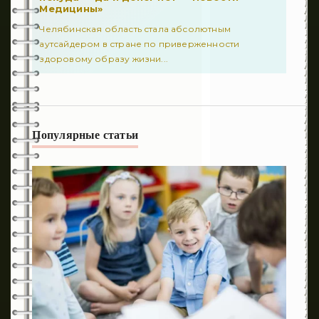
Медицины»
596
Неворология
Челябинская область стала абсолютным
1
Ринология
аутсайдером в стране по приверженности
здоровому образу жизни...
1
Гепатология
336
Аллергология
218
Дерматология
Популярные статьи
44
Диетология
451
Инфекционные заболевания
321
Кардиология
13
Неврология
632
Онкология
0
Оториноларингология