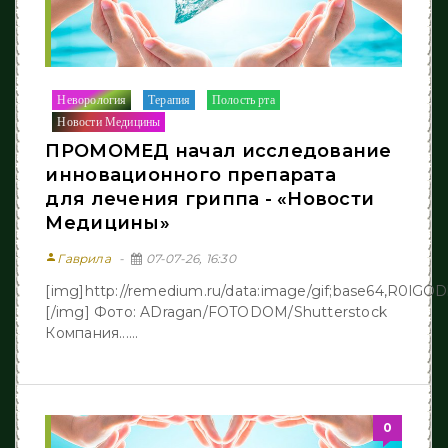
Неворология
Терапия
Полость рта
/
/
/
Новости Медицины
ПРОМОМЕД начал исследование
инновационного препарата
для лечения гриппа - «Новости
Медицины»
person
Гаврила
07-07-26, 16:30
[img]http://remedium.ru/dаta:image/gif;base64,R
[/img] Фото: ADragan/FOTODOM/Shutterstock
Компания......
0