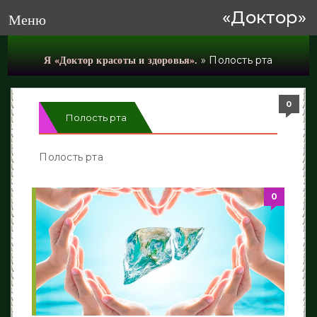
«Доктор»
Меню
» Полость рта
Я «Доктор красоты и здоровья».
0
0
0
0
0
Полость рта
Полость рта
0