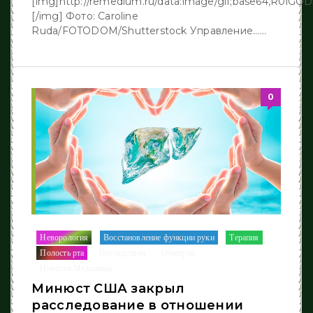
[img]http://remedium.ru/dаta:image/gif;base64,R
[/img] Фото: Caroline
Ruda/FOTODOM/Shutterstock Управление......
0
Неворология
Восстановление функции руки
Терапия
/
/
/
Полость рта
Последствия
Отиатрия
/
/
/
Новости Медицины
Минюст США закрыл
расследование в отношении