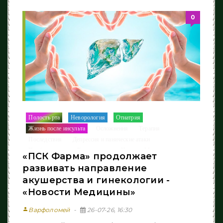
0
Полость рта
Неворология
Отиатрия
/
/
/
Жизнь после инcульта
Осложнения
Терапия
/
/
/
Последствия
Депрессия и панические атаки
/
/
Профилактика
Гинекология
Новости Медицины
/
/
«ПСК Фарма» продолжает
развивать направление
акушерства и гинекологии -
«Новости Медицины»
person
Варфоломей
26-07-26, 16:30