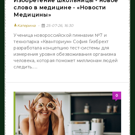
Изобретение школьницы - новое
слово в медицине - «Новости
Медицины»
person
Катерина
25-07-26, 16:30
Ученица новороссийской гимназии №7 и
технопарка «Кванториум» София Гизбрехт
разработала концепцию тест-системы для
измерения уровня обезвоживания организма
человека, которая поможет миллионам людей
следить......
0