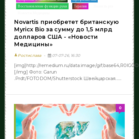
/
/
Восстановление функции руки
Терапия
Полость рта
/
/
/
Новости Медицины
Novartis приобретет британскую
Myricx Bio за сумму до 1,5 млрд
долларов США - «Новости
Медицины»
person
Ростислава
07-07-26, 16:30
[img]http://remedium.ru/dаta:image/gif;base64,R
[/img] Фото: Garun
.Prdt/FOTODOM/Shutterstock Швейцарская......
0