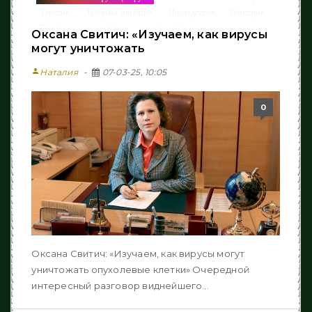
Терапия
Лазерная эпиляция
Последствия
Отиатрия
/
/
/
/
Профилактика
Медицина от А до Я
/
/
Оксана Свитич: «Изучаем, как вирусы
Когнитивные нарушения
Новости Медицины
/
могут уничтожать
person
Наталия
07-03-25, 10:05
0
Оксана Свитич: «Изучаем, как вирусы могут
уничтожать опухолевые клетки» Очередной
интересный разговор виднейшего...