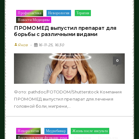
Профилактика
Неворология
Терапия
/
/
/
Новости Медицины
ПРОМОМЕД выпустил препарат для
борьбы с различными видами
person
Яков
16-11-25, 16:30
0
Фото: pathdoc/FOTODOM/Shutterstock Компания
ПРОМОМЕД выпустил препарат для лечения
головной боли, мигрени,...
Неворология
Медвебинар
Жизнь после инcульта
/
/
/
Восстановление функции руки
Онкология
Полость рта
/
/
/