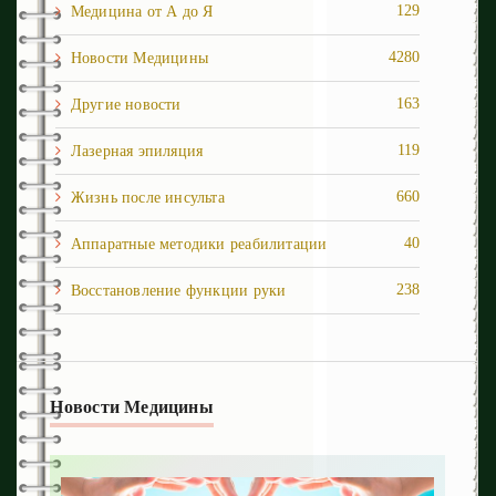
129
Медицина от А до Я
4280
Новости Медицины
163
Другие новости
119
Лазерная эпиляция
660
Жизнь после инcульта
40
Аппаратные методики реабилитации
238
Восстановление функции руки
1
Восстановление ходьбы
254
Депрессия и панические атаки
Новости Медицины
54
Когнитивные нарушения
90
Кровоизлияния