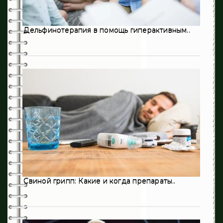
322
Кардиология
13
Неврология
Дельфинотерапия в помощь гиперактивным..
633
Онкология
0
Оториноларингология
198
Педиатрия
3
Пульмонология
194
Психиатрия
28
Психология
3
Ревматология
Свиной грипп: Какие и когда препараты..
215
Стоматология
409
Терапия