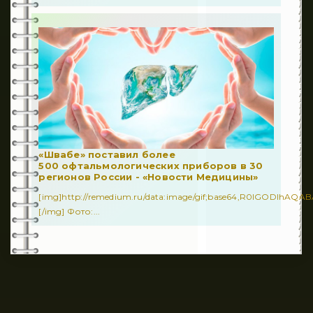
«Швабе» поставил более
500 офтальмологических приборов в 30
регионов России - «Новости Медицины»
[img]http://remedium.ru/dаta:image/gif;base64,R0lGODl
[/img] Фото:...