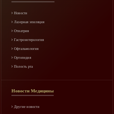
Реабилитация
Новости
Спастичность
Лазерная эпиляция
Уход
Отиатрия
Факторы риска
Гастроэнтерология
Офтальмология
Ортопедия
Полость рта
Гинекология
Неворология
Новости Медицины
Ринология
Гепатология
Другие новости
Аллергология