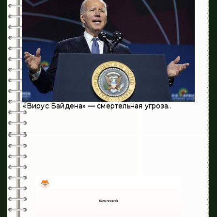
125
Травматология
8
Урология
1
Флебология
16
Эндокринология
236
Хирургия
«Вирус Байдена» — смертельная угроза..