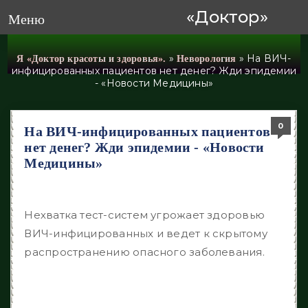
«Доктор»
Меню
»
» На ВИЧ-
Я «Доктор красоты и здоровья».
Неворология
инфицированных пациентов нет денег? Жди эпидемии
- «Новости Медицины»
0
0
0
0
0
На ВИЧ-инфицированных пациентов
нет денег? Жди эпидемии - «Новости
Медицины»
Нехватка тест-систем угрожает здоровью
ВИЧ-инфицированных и ведет к скрытому
распространению опасного заболевания.