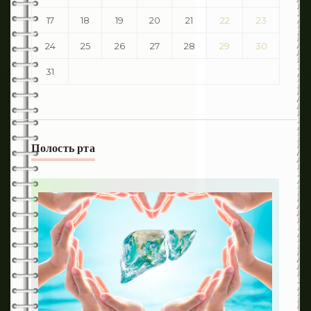
17
18
19
20
21
22
23
24
25
26
27
28
29
30
31
Полость рта