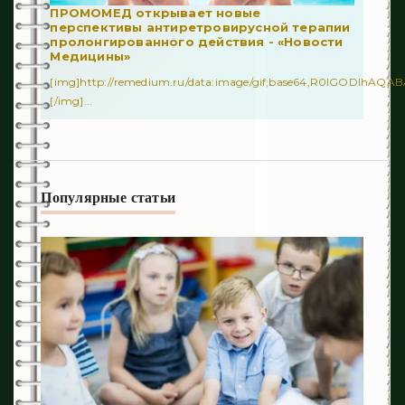
ПРОМОМЕД открывает новые
перспективы антиретровирусной терапии
4
Ортопедия
пролонгированного действия - «Новости
Медицины»
414
Полость рта
[img]http://remedium.ru/dаta:image/gif;base64,R0lGODl
[/img]...
541
Гинекология
601
Неворология
1
Ринология
Популярные статьи
1
Гепатология
336
Аллергология
218
Дерматология
44
Диетология
452
Инфекционные заболевания