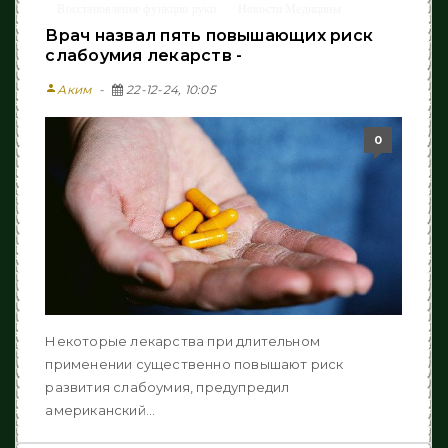
Восстановление функции руки
Новости Медицины
/
Врач назвал пять повышающих риск
слабоумия лекарств -
person
Аким
22-12-24, 10:05
0
Некоторые лекарства при длительном
применении существенно повышают риск
развития слабоумия, предупредил
американский...