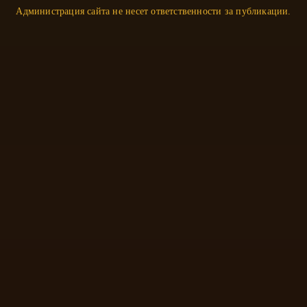
Терапия
Администрация сайта не несет ответственности за публикации.
Травматология
Урология
Флебология
Эндокринология
Хирургия