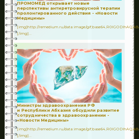
ПРОМОМЕД открывает новые
перспективы антиретровирусной терапии
пролонгированного действия - «Новости
Медицины»
[img]http://remedium.ru/dаta:image/gif;base64,R0lGODl
[/img]...
Министры здравоохранения РФ
и Республики Абхазия обсудили развитие
сотрудничества в здравоохранении -
«Новости Медицины»
[img]http://remedium.ru/dаta:image/gif;base64,R0lGODl
[/img]...