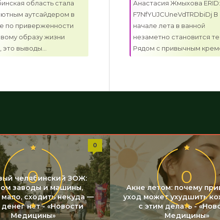
инская область стала
Анастасия Жмыхова ERID
ютным аутсайдером в
F7NfYUJCUneVdTRDbiDj В
е по приверженности
начале лета в ванной
вому образу жизни
незаметно становится те
, это выводы...
Рядом с привычным кремо
0
0
0
вый челябинский ЗОЖ:
гом заводы и машины,
Акне летом: почему пр
 мало, сходить некуда —
уход может ухудшить ко
 денег нет - «Новости
с этим делать - «Нов
Медицины»
Медицины»