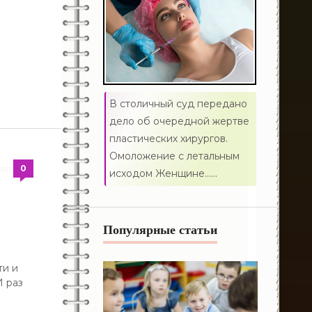
Аппаратные методики реабилитации
/
Восстановление функции руки
/
411
Полость рта
Жизнь после инcульта
/
Новости Медицины
541
Гинекология
596
Неворология
В столичный суд передано
1
Ринология
дело об очередной жертве
пластических хирургов.
1
Гепатология
Омоложение с летальным
0
ушения
/
исходом Женщине......
336
Аллергология
218
Дерматология
Популярные статьи
44
Диетология
Инфекционные заболевания
ти и
И раз
451
321
Кардиология