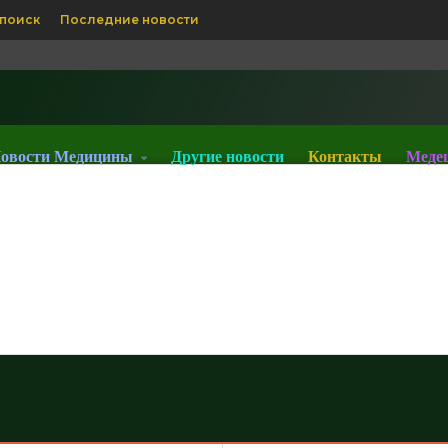
поиск
Последние новости
овости Медицины
Другие новости
Контакты
Меде
В 2026 году россияне стали
0
co: ИИ сокращает
чаще проходить базовые
аботки лекарств
профилактические
одного года -
обследования - «Новости
едицины»
Медицины»
ABAAD/ACwAAAAAAQABAAACADs=
emedium.ru/dаta:image/gif;base64,R0lGODlhAQABAAD/ACwAAAAAAQABA
[img]http://remedium.ru/dаta:ima
[/img] Фото:...