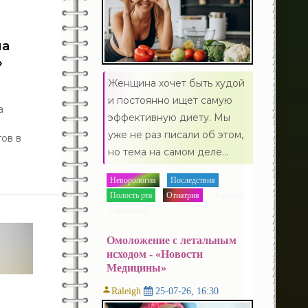
61
Осложнения
ла
309
Последствия
»
501
Профилактика
Женщина хочет быть худой
и постоянно ищет самую
20
Реабилитация
а
эффективную диету. Мы
205
Спастичность
уже не раз писали об этом,
ов в
но тема на самом деле...
52
Уход
Неворология
Последствия
/
/
131
Факторы риска
Полость рта
Отиатрия
Терапия
/
/
/
Онкология
/
340
Отиатрия
Депрессия и панические атаки
/
Омоложение с летальным
Хирургия
/
494
Гастроэнтерология
исходом - «Новости
Инфекционные заболевания
/
Медицины»
Осложнения
Уход
Спастичность
/
/
/
8
Офтальмология
Профилактика
Медицина от А до Я
/
/
person
Raleigh
25-07-26, 16:30
Лазерная эпиляция
/
4
Ортопедия