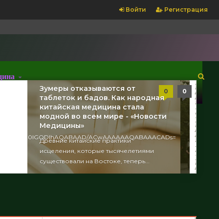
Войти
Регистрация
цина
Суров
Кругом
Зумеры отказываются от
0
0
0
0
0
0
солнца
таблеток и бадов. Как народная
да и д
китайская медицина стала
Медиц
модной во всем мире - «Новости
Медицины»
Челябин
AACADs=
ge/gif;base64,R0lGODlhAQABAAD/ACwAAAAAAQABAAACADs=
Древние китайские практики
аутсайд
исцеления, которые тысячелетиями
приверж
существовали на Востоке, теперь...
жизни...