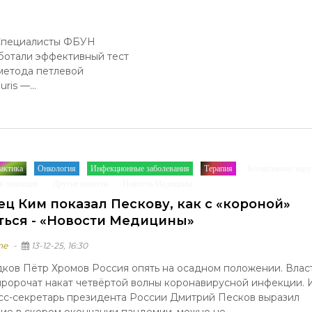
 Специалисты ФБУН
отали эффективный тест
 метода петлевой
is —...
актика
Онкология
Инфекционные заболевания
Терапия
Когнитивные нар
/
/
/
/
я эпиляция
Другие новости
Новости Медицины
/
/
ец Ким показал Пескову, как с «короной»
ться - «Новости Медицины»
ne
13-12-25, 16:30
дков Пётр Хромов Россия опять на осадном положении. Влас
пророчат накат четвёртой волны коронавирусной инфекции. 
сс-секретарь президента России Дмитрий Песков выразил
ие в скором окончании пандемии, можно не...