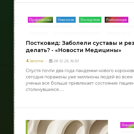
Профилактика
Онкология
Последствия
Реабилитация
/
/
/
/
Инфекционные заболевания
Ревматология
Когнитивные нару
/
/
Осложнения
Восстановление функции руки
Факторы риска
/
/
Новости Медицины
Постковид: Заболели суставы и рез
делать? - «Новости Медицины»
person
Jerome
28-12-25, 16:30
Спустя почти два года пандемии нового коронови
сегодня поражены уже миллионы людей во всем 
ученых все больше привлекает состояние пацие
столкнувшихся......
Неворо
Жизнь п