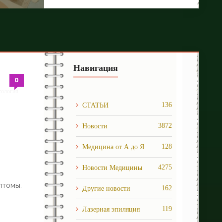
Навигация
0
тология
/
/
136
СТАТЬИ
3872
Новости
128
Медицина от А до Я
4275
Новости Медицины
птомы.
162
Другие новости
119
Лазерная эпиляция