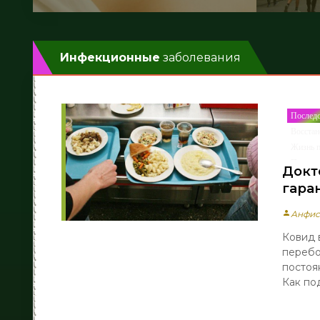
Инфекционные
заболевания
Послед
Восстан
Жизнь п
Полость
Докт
гара
person
Анфис
Ковид 
перебо
постоя
Как под