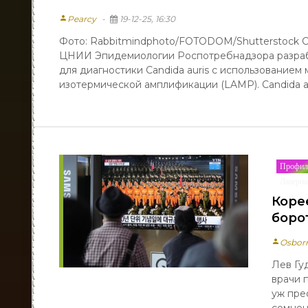
person
Pearcy
19-12-25, 16:30
Фото: Rabbitmindphoto/FOTODOM/Shutterstock
ЦНИИ Эпидемиологии Роспотребнадзора разраб
для диагностики Candida auris с использованием
изотермической амплификации (LAMP). Candida aur
Профил
Лазерна
Коре
боро
person
Osbor
Лев Гу
врачи 
уж пре
сомнен