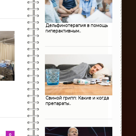
13
Неврология
632
Онкология
Дельфинотерапия в помощь
0
Оториноларингология
гиперактивным..
198
Педиатрия
3
Пульмонология
194
Психиатрия
28
Психология
3
Ревматология
Свиной грипп: Какие и когда
препараты..
215
Стоматология
406
Терапия
124
Травматология
0
инcульта