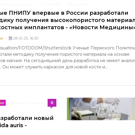
овление функции руки
Спастичность
Профилактика
/
/
ые ПНИПУ впервые в России разработали
дику получения высокопористого материа
костных имплантатов - «Новости Медицины
на
26-12-25, 16:30
visualtion/FOTODOM/Shutterstock Ученые Пермского Политех
отали методику получения пористого материала на основе
ов магния. На сегодняшний день разработка не имеет аналог
. Он может служить каркасом для новой кости и...
0
пия
Жизнь после инcульта
/
/
азработали новый
a auris -