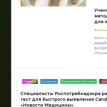
Восстан
Учен
мето
для 
person
Мила
Фото: 
разраб
фосфат
России
Онкология
Осложнения
Инфекционные заболевания
Тера
/
/
/
Новости Медицины
Специалисты Роспотребнадзора р
тест для быстрого выявления Candid
«Новости Медицины»