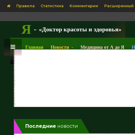
Правила
Статистика
Комментарии
Расширенный 
Я
-
«Доктор красоты и здоровья»
Главная
Новости
Медицина от А до Я
Н
0
Глава Insili
Число погибших от Эболы
сроки разр
в Конго превысило 1000 -
в Китае до 
«Новости Медицины»
«Новости М
f;base64,R0lGODlhAQABAAD/ACwAAAAAAQABAAACADs=
[img]http://remedium.ru/dаta:image/gif;base64,R0lGODlhAQ
[img]http://r
[/img] Фото:...
[/img] Фото:...
Последние
новости