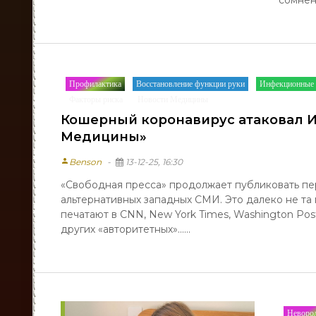
Профилактика
Восстановление функции руки
Инфекционные 
/
/
Факторы риска
Новости Медицины
/
Кошерный коронавирус атаковал И
Медицины»
person
Benson
13-12-25, 16:30
«Свободная пресса» продолжает публиковать пе
альтернативных западных СМИ. Это далеко не та
печатают в CNN, New York Times, Washington Post
других «авторитетных»......
Неворо