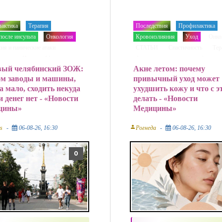
актика
Терапия
Последствия
Профилактика
/
/
/
/
после инcульта
Онкология
Кровоизлияния
Уход
Онко
/
/
/
/
ия и панические атаки
СТАТЬИ
Спастичность
Тер
/
/
/
инар
Новости Медицины
Аппаратные методики реабилитац
/
вый челябинский ЗОЖ:
Акне летом: почему
Новости Медицины
м заводы и машины,
привычный уход может
а мало, сходить некуда
ухудшить кожу и что с 
и денег нет - «Новости
делать - «Новости
цины»
Медицины»
person
s
06-08-26, 16:30
Рогнеда
06-08-26, 16:30
0