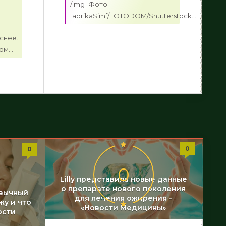
:
[/img] Фото:
FabrikaSimf/FOTODOM/Shutterstock...
снее.
м...
0
0
0
Lilly представила новые данные
о препарате нового поколения
ивычный
для лечения ожирения -
жу и что
«Новости Медицины»
ости