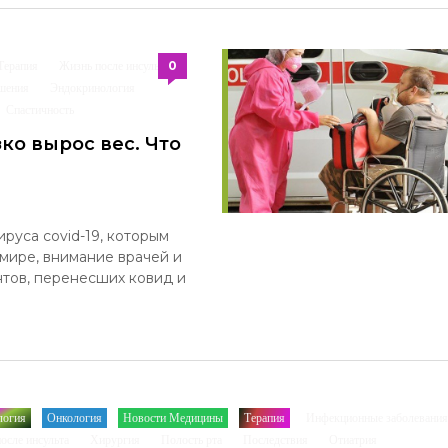
0
Терапия
Жизнь после инcульта
/
/
шения
Эндокринология
/
/
Спастичность
/
/
ко вырос вес. Что
руса covid-19, которым
мире, внимание врачей и
нтов, перенесших ковид и
логия
Онкология
Новости Медицины
Терапия
Инфекционные заболевани
/
/
/
/
осле инcульта
Хирургия
Полость рта
Последствия
Отиатрия
/
/
/
/
/