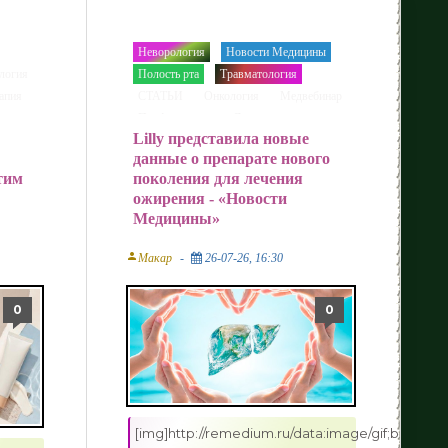
Неворология
Новости Медицины
/
/
логия
Полость рта
Травматология
/
/
/
апия
СТАТЬИ
Онкология
Медвебинар
/
/
/
/
ии
Профилактика
Другие новости
/
/
Lilly представила новые
данные о препарате нового
этим
поколения для лечения
ожирения - «Новости
Медицины»
person
Макар
26-07-26, 16:30
0
0
[img]http://remedium.ru/dаta:image/gif;b