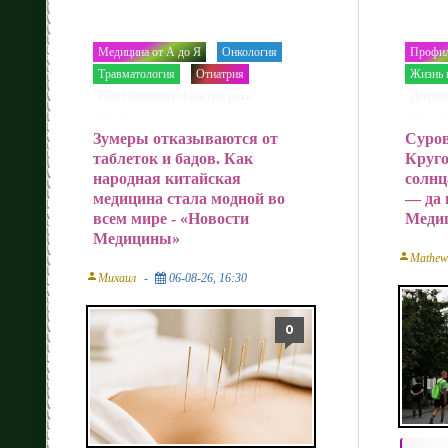
Медицина от А до Я
Онкология
Профил
/
/
Травматология
Отиатрия
Жизнь 
/
/
Восстановление функции руки
Депресс
/
Профилактика
Медвеб
/
Зумеры отказываются от
Суро
Депрессия и панические атаки
/
таблеток и бадов. Как
Круго
Последствия
Новости Медицины
/
народная китайская
солнц
медицина стала модной во
— да 
всем мире - «Новости
Меди
Медицины»
person
Mathew
person
Михаил
06-08-26, 16:30
0