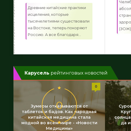
Челяб
Древние китайские практики
абсол
исцеления, которые
стран
тысячелетиями существовали
здоро
на Востоке, теперь покоряют
(ЗОЖ)
Россию. А все благодаря...
Карусель
рейтинговых новостей
0
0
0
Зумеры отказываются от
Суро
в
таблеток и бадов. Как народная
Кру
китайская медицина стала
солнца
модной во всем мире - «Новости
да и
Медицины»