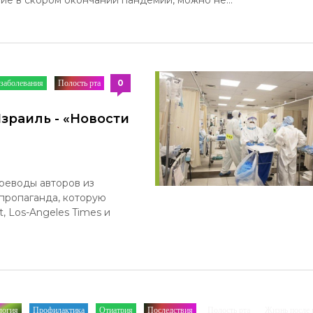
0
заболевания
Полость рта
/
/
зраиль - «Новости
реводы авторов из
 пропаганда, которую
, Los-Angeles Times и
логия
Профилактика
Отиатрия
Последствия
Полость рта
Жизнь после 
/
/
/
/
/