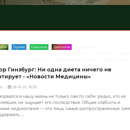
ствия
Терапия
Онкология
Диетология
Профилактика
/
/
/
/
/
овление функции руки
Факторы риска
Неворология
Спастичность
Травма
/
/
/
/
осле инcульта
Эндокринология
Инфекционные заболевания
Кровоизлияния
/
/
/
 рта
СТАТЬИ
Другие новости
Новости Медицины
/
/
/
ор Гинзбург: Ни одна диета ничего не
нтирует - «Новости Медицины»
а
28-12-25, 16:30
ворвался в нашу жизнь не только сам по себе: редко, кто из
левших, не ощущает его последствия. Общая слабость и
нные недомогания — это лишь самые распространенные сим
держать......