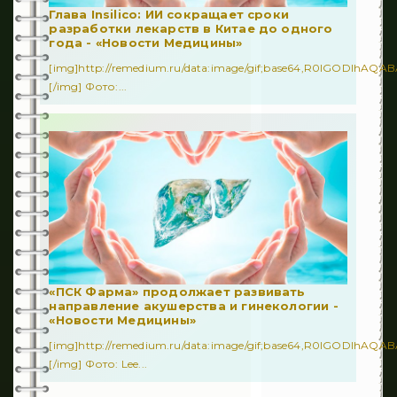
Глава Insilico: ИИ сокращает сроки
разработки лекарств в Китае до одного
года - «Новости Медицины»
[img]http://remedium.ru/dаta:image/gif;base64,R0lGODl
[/img] Фото:...
«ПСК Фарма» продолжает развивать
направление акушерства и гинекологии -
«Новости Медицины»
[img]http://remedium.ru/dаta:image/gif;base64,R0lGODl
[/img] Фото: Lee...