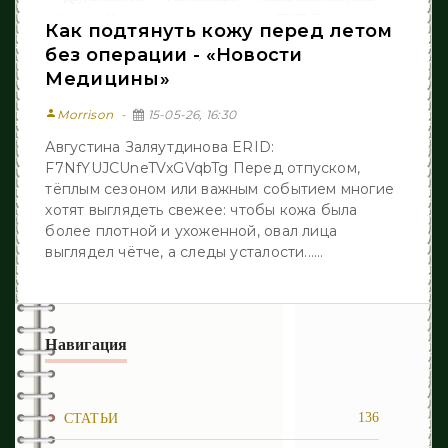
/
/
/
/
Уход
Инфекционные заболевания
СТАТЬИ
/
/
/
Как подтянуть кожу перед летом
Неворология
Лазерная эпиляция
Новости Медицины
/
/
без операции - «Новости
Медицины»
person
Morrison
15-05-26, 16:30
Августина Заляутдинова ERID:
F7NfYUJCUneTVxGVqbTg Перед отпуском,
тёплым сезоном или важным событием многие
хотят выглядеть свежее: чтобы кожа была
более плотной и ухоженной, овал лица
выглядел чётче, а следы усталости......
Навигация
136
СТАТЬИ