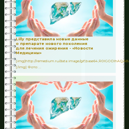
Lilly представила новые данные
о препарате нового поколения
для лечения ожирения - «Новости
Медицины»
[img]http://remedium.ru/dаta:image/gif;base64,R0lGODl
[/img] Фото:...