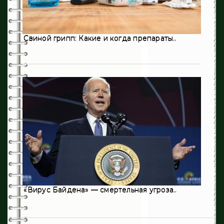
406
Терапия
124
Травматология
Свиной грипп: Какие и когда препараты..
8
Урология
1
Флебология
16
Эндокринология
236
Хирургия
«Вирус Байдена» — смертельная угроза..