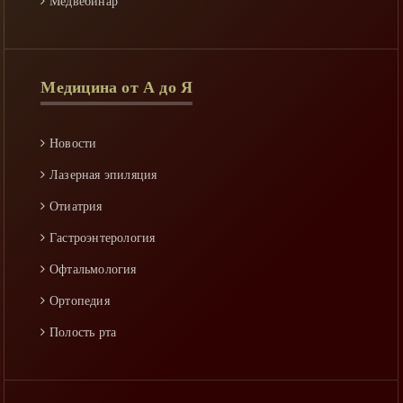
Медвебинар
ответственности за публикации.
Осложнения
Последствия
Медицина от А до Я
Профилактика
Реабилитация
Новости
Спастичность
Лазерная эпиляция
Уход
Отиатрия
Факторы риска
Гастроэнтерология
Офтальмология
Ортопедия
Полость рта
Гинекология
Неворология