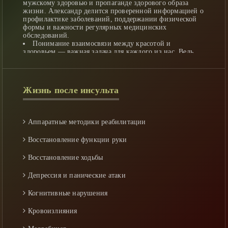
мужскому здоровью и пропаганде здорового образа
жизни. Александр делится проверенной информацией о
профилактике заболеваний, поддержании физической
формы и важности регулярных медицинских
обследований.
Понимание взаимосвязи между красотой и
здоровьем — важная задача для каждого из нас. Ведь
истинная красота начинается с заботы о собственном
теле и разуме. Образованные специалисты, такие как
Александр Дзидзария, играют ключевую роль в
формировании этого осознания у широкой аудитории.
Жизнь после инcульта
Подводя итог: быть красивым — значит
быть здоровым!
Добро пожаловать в наш новостной медицинский центр
Аппаратные методики реабилитации
Новостной портал «Я «Доктор» - современный
Восстановление функции руки
многопрофильный новостной сайт в мире медицины.
Восстановление ходьбы
Сайты новостей могут полностью или частично
Депрессия и панические атаки
опираться на государство.
Когнитивные нарушения
Все материалы публикуют на сайте гости и
Кровоизлияния
пользователи сайта. Администрация сайта не несет