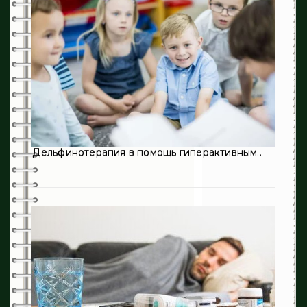
451
Инфекционные заболевания
321
Кардиология
13
Неврология
632
Онкология
0
Оториноларингология
Дельфинотерапия в помощь гиперактивным..
198
Педиатрия
3
Пульмонология
194
Психиатрия
28
Психология
3
Ревматология
215
Стоматология