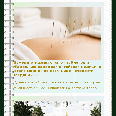
89
Кровоизлияния
129
Медвебинар
61
Осложнения
309
Последствия
501
Профилактика
20
Реабилитация
Зумеры отказываются от таблеток и
бадов. Как народная китайская медицина
стала модной во всем мире - «Новости
205
Спастичность
Медицины»
Древние китайские практики исцеления, которые
52
Уход
тысячелетиями существовали на Востоке, теперь...
131
Факторы риска
340
Отиатрия
494
Гастроэнтерология