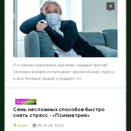
0
По самым скромным оценкам, каждый третий
человек в мире испытывает хронический стресс,
и все больше людей страдают от...
Психиатрия
Семь несложных способов быстро
снять стресс - «Психиатрия»
person
Аким
09-12-24, 10:05