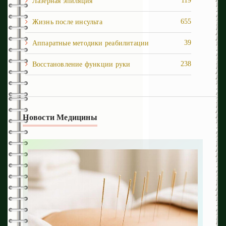
119
Лазерная эпиляция
655
Жизнь после инcульта
39
Аппаратные методики реабилитации
238
Восстановление функции руки
1
Восстановление ходьбы
251
Депрессия и панические атаки
Новости Медицины
54
Когнитивные нарушения
89
Кровоизлияния
129
Медвебинар
61
Осложнения
309
Последствия