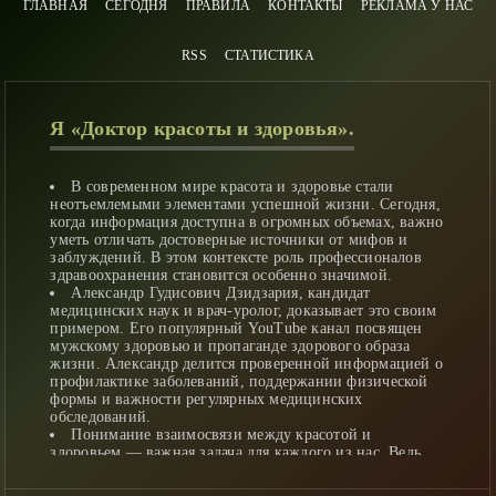
ГЛАВНАЯ
СЕГОДНЯ
ПРАВИЛА
КОНТАКТЫ
РЕКЛАМА У НАС
RSS
СТАТИСТИКА
Я «Доктор красоты и здоровья».
В современном мире красота и здоровье стали
неотъемлемыми элементами успешной жизни. Сегодня,
когда информация доступна в огромных объемах, важно
уметь отличать достоверные источники от мифов и
заблуждений. В этом контексте роль профессионалов
здравоохранения становится особенно значимой.
Александр Гудисович Дзидзария, кандидат
медицинских наук и врач-уролог, доказывает это своим
примером. Его популярный YouTube канал посвящен
мужскому здоровью и пропаганде здорового образа
жизни. Александр делится проверенной информацией о
профилактике заболеваний, поддержании физической
формы и важности регулярных медицинских
обследований.
Понимание взаимосвязи между красотой и
здоровьем — важная задача для каждого из нас. Ведь
истинная красота начинается с заботы о собственном
теле и разуме. Образованные специалисты, такие как