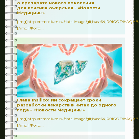
о препарате нового поколения
для лечения ожирения - «Новости
Медицины»
[img]http://remedium.ru/dаta:image/gif;base64,R0lGODl
[/img] Фото:...
Глава Insilico: ИИ сокращает сроки
разработки лекарств в Китае до одного
года - «Новости Медицины»
[img]http://remedium.ru/dаta:image/gif;base64,R0lGODl
[/img] Фото:...