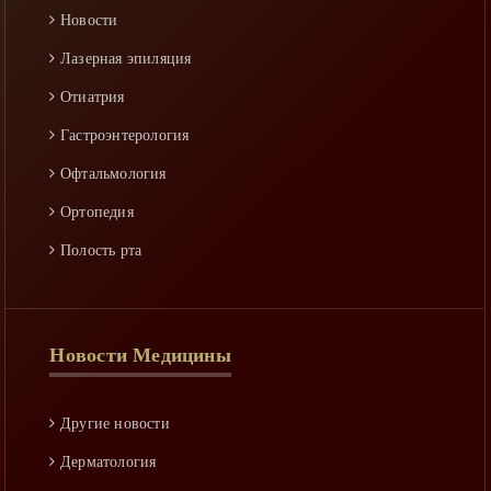
Реабилитация
Новости
Спастичность
Лазерная эпиляция
Уход
Отиатрия
Факторы риска
Гастроэнтерология
Офтальмология
Ортопедия
Полость рта
Гинекология
Неворология
Новости Медицины
Ринология
Гепатология
Другие новости
Аллергология
Дерматология