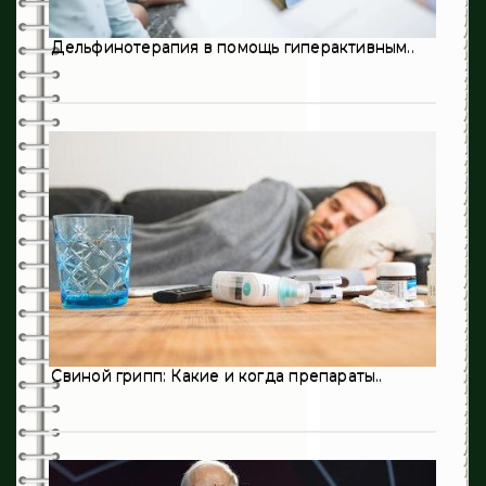
0
Оториноларингология
Дельфинотерапия в помощь гиперактивным..
198
Педиатрия
3
Пульмонология
194
Психиатрия
28
Психология
3
Ревматология
215
Стоматология
406
Терапия
124
Травматология
Свиной грипп: Какие и когда препараты..
8
Урология
1
Флебология