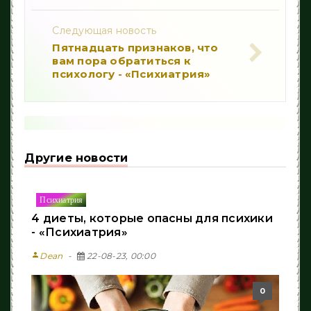
Следующая новость
Пятнадцать признаков, что
вам пора обратиться к
психологу - «Психиатрия»
Другие новости
Психиатрия
4 диеты, которые опасны для психики
- «Психиатрия»
person
Dean
22-08-23, 00:00
0