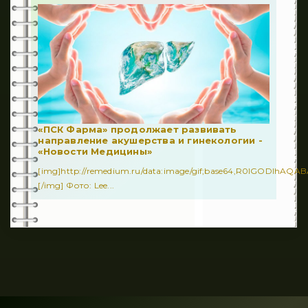
«ПСК Фарма» продолжает развивать
направление акушерства и гинекологии -
«Новости Медицины»
[img]http://remedium.ru/dаta:image/gif;base64,R0lGODl
[/img] Фото: Lee...