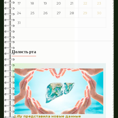
17
18
19
20
21
22
23
24
25
26
27
28
29
30
31
Полость рта
Lilly представила новые данные