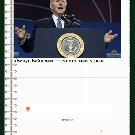
16
Эндокринология
236
Хирургия
«Вирус Байдена» — смертельная угроза..