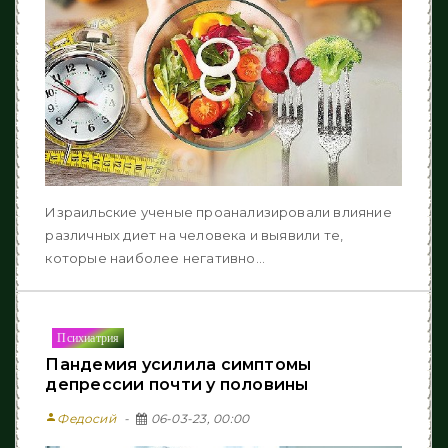
Израильские ученые проанализировали влияние
различных диет на человека и выявили те,
которые наиболее негативно...
Психиатрия
Пандемия усилила симптомы
депрессии почти у половины
person
Федосий
06-03-23, 00:00