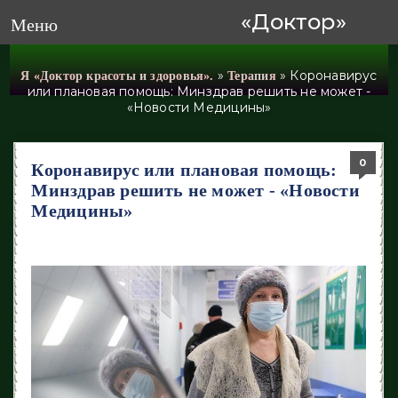
«Доктор»
Меню
»
» Коронавирус
Я «Доктор красоты и здоровья».
Терапия
или плановая помощь: Минздрав решить не может -
«Новости Медицины»
0
0
0
0
0
Коронавирус или плановая помощь:
Минздрав решить не может - «Новости
Медицины»