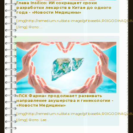
Глава Insilico: ИИ сокращает сроки
разработки лекарств в Китае до одного
года - «Новости Медицины»
[img]http://remedium.ru/dаta:image/gif;base64,R0lGODl
[/img] Фото:...
«ПСК Фарма» продолжает развивать
направление акушерства и гинекологии -
«Новости Медицины»
[img]http://remedium.ru/dаta:image/gif;base64,R0lGODl
[/img] Фото: Lee...