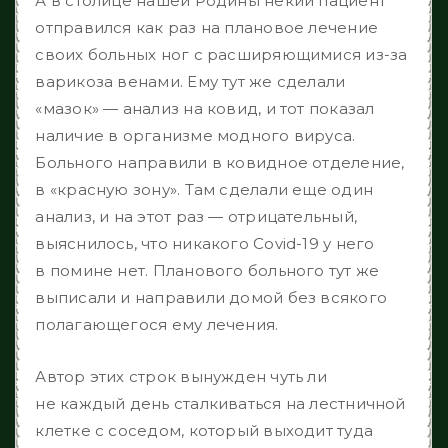
А в столице нашей Родины некий пациент
отправился как раз на плановое лечение
своих больных ног с расширяющимися из-за
варикоза венами. Ему тут же сделали
«мазок» — анализ на ковид, и тот показал
наличие в организме модного вируса.
Больного направили в ковидное отделение,
в «красную зону». Там сделали еще один
анализ, и на этот раз — отрицательный,
выяснилось, что никакого Сovid-19 у него
в помине нет. Планового больного тут же
выписали и направили домой без всякого
полагающегося ему лечения.
Автор этих строк вынужден чуть ли
не каждый день сталкиваться на лестничной
клетке с соседом, который выходит туда