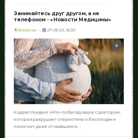
Жизнь после инcульта
Депрессия и панические атаки
/
/
Онкология
СТАТЬИ
Восстановление функции руки
/
/
/
Занимайтесь друг другом, а не
Лазерная эпиляция
Факторы риска
Полость рта
/
/
/
телефоном - «Новости Медицины»
Реабилитация
Новости Медицины
/
person
Brickman
27-06-25, 16:30
0
Корреспондент «МН» побеседовала с доктором,
которая разрушает стереотипы о бесплодии и
помогает даже отчаявшимся...