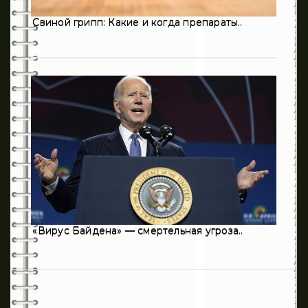
124
Травматология
Свиной грипп: Какие и когда препараты..
8
Урология
1
Флебология
16
Эндокринология
236
Хирургия
«Вирус Байдена» — смертельная угроза..