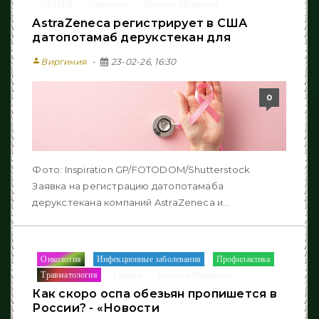
СТАТЬИ
Онкология
Новости Медицины
/
/
AstraZeneca регистрирует в США
датопотамаб дерукстекан для
person
Виргиния
23-02-26, 16:30
0
Фото: Inspiration GP/FOTODOM/Shutterstock
Заявка на регистрацию датопотамаба
дерукстекана компаний AstraZeneca и...
Онкология
Инфекционные заболевания
Профилактика
/
/
/
Травматология
Терапия
Новости Медицины
/
/
Как скоро оспа обезьян пропишется в
России? - «Новости