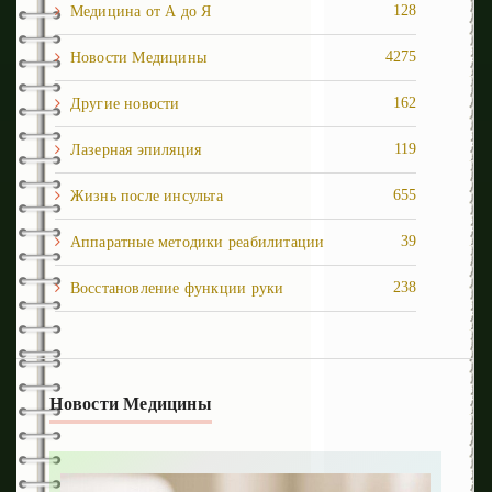
128
Медицина от А до Я
4275
Новости Медицины
162
Другие новости
119
Лазерная эпиляция
655
Жизнь после инcульта
39
Аппаратные методики реабилитации
238
Восстановление функции руки
1
Восстановление ходьбы
251
Депрессия и панические атаки
Новости Медицины
54
Когнитивные нарушения
89
Кровоизлияния