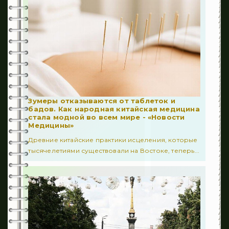
129
Медвебинар
61
Осложнения
309
Последствия
501
Профилактика
20
Реабилитация
Зумеры отказываются от таблеток и
бадов. Как народная китайская медицина
стала модной во всем мире - «Новости
205
Спастичность
Медицины»
Древние китайские практики исцеления, которые
52
Уход
тысячелетиями существовали на Востоке, теперь...
131
Факторы риска
340
Отиатрия
494
Гастроэнтерология
8
Офтальмология