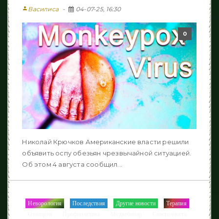
person
Василиса
04-07-25, 16:30
0
Николай Крючков Американские власти решили
объявить оспу обезьян чрезвычайной ситуацией.
Об этом 4 августа сообщил...
Неворология
Последствия
Другие новости
Терапия
/
/
/
/
Отиатрия
Профилактика
Медвебинар
Спастичность
/
/
/
/