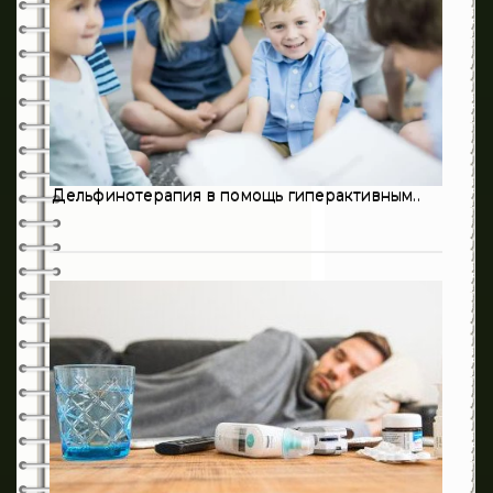
321
Кардиология
13
Неврология
632
Онкология
0
Оториноларингология
Дельфинотерапия в помощь гиперактивным..
198
Педиатрия
3
Пульмонология
194
Психиатрия
28
Психология
3
Ревматология
215
Стоматология
406
Терапия