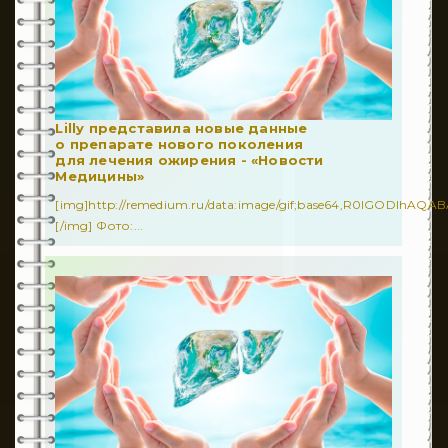
Lilly представила новые данные
о препарате нового поколения
для лечения ожирения - «Новости
Медицины»
[img]http://remedium.ru/dаta:image/gif;base64,R0lGODl
[/img] Фото:...