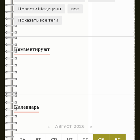
Новости Медицины
все
Показать все теги
Комментируют
Календарь
«
АВГУСТ 2026 »
ПН
ВТ
СР
ЧТ
ПТ
СБ
ВС